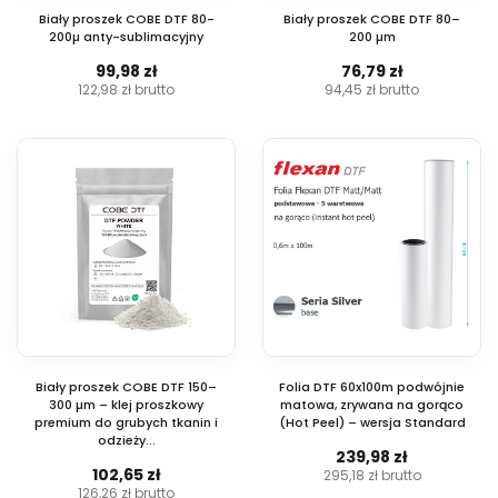
Biały proszek COBE DTF 80-
Biały proszek COBE DTF 80–
200µ anty-sublimacyjny
200 µm
99,98 zł
76,79 zł
122,98 zł
brutto
94,45 zł
brutto
Biały proszek COBE DTF 150–
Folia DTF 60x100m podwójnie
300 µm – klej proszkowy
matowa, zrywana na gorąco
premium do grubych tkanin i
(Hot Peel) – wersja Standard
odzieży...
239,98 zł
102,65 zł
295,18 zł
brutto
126,26 zł
brutto