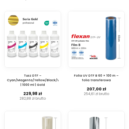
Tusz DTF –
Folia UV DTF B 60 × 100 m –
Cyan/Magenta/Yellow/Black/White
folia transferowa
| 1000 ml | Gold
207,00 zł
229,98 zł
254,61 zł
brutto
282,88 zł
brutto