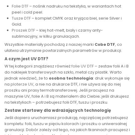
Folie DTF
– nośnik nadruku na tekstylia, w wariantach hot
peel i cold peel.
Tusze DTF
– komplet CMYK oraz kryjąca biel, serie Silver i
Gold.
Proszek DTF
– klej hot-melt, biały i czarny anty-
sublimacyjny, w kilku granulacjach.
Wszystkie materiały pochodzą z naszej marki
Cobe DTF
, co
ułatwia utrzymanie powtarzalnych parametrów w produkcji.
A czym jest UV DTF?
W tej kategorii znajdziesz również
folie UV DTF
– zestaw folii A i B
do naklejek transferowych na szkło, metal czy plastik. Warto
jednak wiedzieć, że to
osobna technologia
: druk wykonuje się
na
ploterze UV
, a nie na drukarce DTF, i nie używa się do niej
proszku ani prasy termotransferowej. Jeśli pracujesz na
maszynie UV, folie A i B są materiałem dla Ciebie; jeśli drukujesz
na tekstyliach – potrzebujesz folii DTF, tuszu i proszku.
Zestaw startowy dla wdrażających technologię
Jeśli dopiero uruchamiasz produkcję, najczęściej potrzebujesz
kompletu: folii, tuszu w pięciu kolorach i proszku o uniwersalnej
granulacji. Dobór zależy od tego, na jakich tkaninach pracujesz i