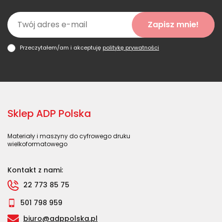
Zapisz mnie!
Przeczytałem/am i akceptuję
politykę prywatności
Sklep ADP Polska
Materiały i maszyny do cyfrowego druku
wielkoformatowego
Kontakt z nami:
22 773 85 75
501 798 959
biuro@adppolska.pl