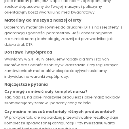
jakie nakłady planujesz. Napisz do nas – zaproponujemy
zestaw dopasowany do Twojej maszyny i policzymy
orientacyjny koszt wydruku na metr kwadratowy.
Materiały do maszyn z naszej oferty
Dobieramy materiały również do
drukarek DTF
z naszej oferty, z
gwarancją zgodności parametrów. Jeśli chcesz najpierw
zrozumieć samą technologię, zacznij od przewodnika:
jak
działa druk DTF
.
Dostawa i współpraca
Wysyłamy w 24–48 h, oferujemy rabaty dla firm i stałych
klientów oraz odbiór osobisty w Warszawie. Przy regularnych
zamówieniach materiałów eksploatacyjnych ustalamy
indywidualne warunki współpracy.
Najczęstsze pytania
Czy mogę zamówić cały komplet naraz?
Tak. Napisz, na jakiej maszynie pracujesz i jakie masz nakłady –
skompletujemy zestaw i podamy cenę całości.
Czy można mieszać materiały różnych producentów?
W praktyce tak, ale najbardziej przewidywalne rezultaty daje
komplet ze sprawdzonej konfiguracji. Przy mieszaniu warto
wykonać test przed większą produkcją.