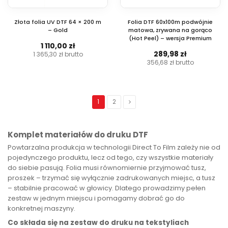
Złota folia UV DTF 64 × 200 m
Folia DTF 60x100m podwójnie
– Gold
matowa, zrywana na gorąco
(Hot Peel) – wersja Premium
1 110,00 zł
289,98 zł
1 365,30 zł
brutto
356,68 zł
brutto
1
2
Komplet materiałów do druku DTF
Powtarzalna produkcja w technologii Direct To Film zależy nie od
pojedynczego produktu, lecz od tego, czy wszystkie materiały
do siebie pasują. Folia musi równomiernie przyjmować tusz,
proszek – trzymać się wyłącznie zadrukowanych miejsc, a tusz
– stabilnie pracować w głowicy. Dlatego prowadzimy pełen
zestaw w jednym miejscu i pomagamy dobrać go do
konkretnej maszyny.
Co składa się na zestaw do druku na tekstyliach