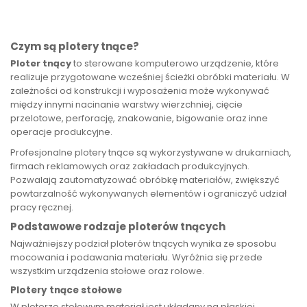
Czym są plotery tnące?
Ploter tnący
to sterowane komputerowo urządzenie, które
realizuje przygotowane wcześniej ścieżki obróbki materiału. W
zależności od konstrukcji i wyposażenia może wykonywać
między innymi nacinanie warstwy wierzchniej, cięcie
przelotowe, perforację, znakowanie, bigowanie oraz inne
operacje produkcyjne.
Profesjonalne plotery tnące są wykorzystywane w drukarniach,
firmach reklamowych oraz zakładach produkcyjnych.
Pozwalają zautomatyzować obróbkę materiałów, zwiększyć
powtarzalność wykonywanych elementów i ograniczyć udział
pracy ręcznej.
Podstawowe rodzaje ploterów tnących
Najważniejszy podział ploterów tnących wynika ze sposobu
mocowania i podawania materiału. Wyróżnia się przede
wszystkim urządzenia stołowe oraz rolowe.
Plotery tnące stołowe
W ploterze stołowym materiał jest układany na płaskiej