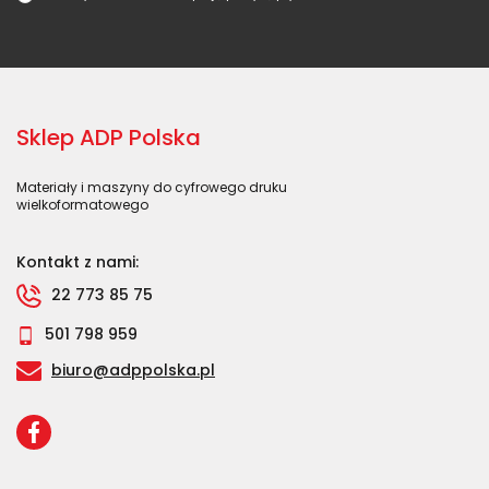
Sklep ADP Polska
Materiały i maszyny do cyfrowego druku
wielkoformatowego
Kontakt z nami:
22 773 85 75
501 798 959
biuro@adppolska.pl