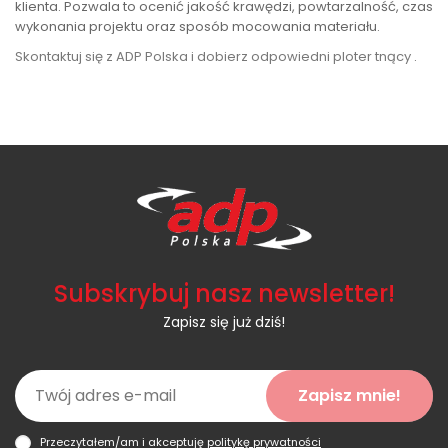
klienta. Pozwala to ocenić jakość krawędzi, powtarzalność, czas
wykonania projektu oraz sposób mocowania materiału.
Skontaktuj się z ADP Polska i dobierz odpowiedni ploter tnący
.
Subskrybuj nasz newsletter!
Zapisz się już dziś!
Zapisz mnie!
Przeczytałem/am i akceptuję
politykę prywatności