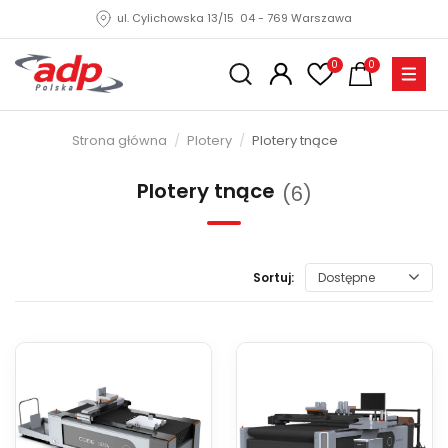
ul. Cylichowska 13/15 04 - 769 Warszawa
0
0
Strona główna
Plotery
Plotery tnące
Plotery tnące
(6)
Sortuj:
Dostępne