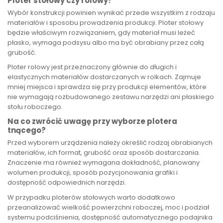
Ploter stołowy czy rolowy?
Wybór konstrukcji powinien wynikać przede wszystkim z rodzaju
materiałów i sposobu prowadzenia produkcji. Ploter stołowy
będzie właściwym rozwiązaniem, gdy materiał musi leżeć
płasko, wymaga podsysu albo ma być obrabiany przez całą
grubość.
Ploter rolowy jest przeznaczony głównie do długich i
elastycznych materiałów dostarczanych w rolkach. Zajmuje
mniej miejsca i sprawdza się przy produkcji elementów, które
nie wymagają rozbudowanego zestawu narzędzi ani płaskiego
stołu roboczego.
Na co zwrócić uwagę przy wyborze plotera
tnącego?
Przed wyborem urządzenia należy określić rodzaj obrabianych
materiałów, ich format, grubość oraz sposób dostarczania.
Znaczenie ma również wymagana dokładność, planowany
wolumen produkcji, sposób pozycjonowania grafiki i
dostępność odpowiednich narzędzi.
W przypadku ploterów stołowych warto dodatkowo
przeanalizować wielkość powierzchni roboczej, moc i podział
systemu podciśnienia, dostępność automatycznego podajnika