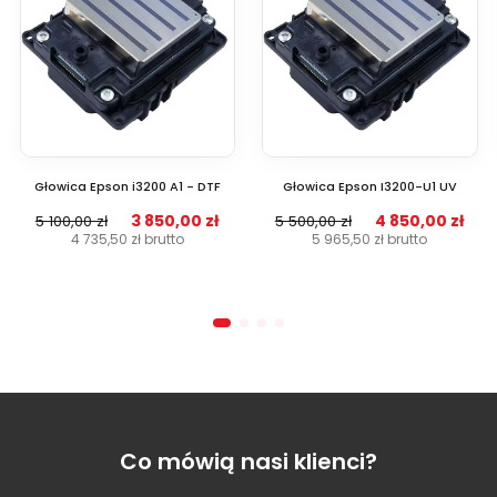
Głowica Epson i3200 A1 - DTF
Głowica Epson I3200-U1 UV
3 850,00 zł
4 850,00 zł
5 100,00 zł
5 500,00 zł
4 735,50 zł
brutto
5 965,50 zł
brutto
Co mówią nasi klienci?