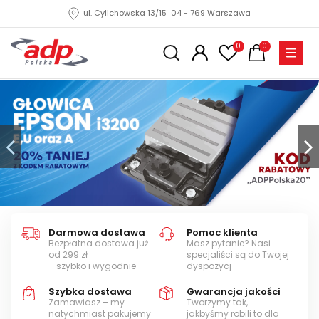
ul. Cylichowska 13/15 04 - 769 Warszawa
0
0
Darmowa dostawa
Pomoc klienta
Bezpłatna dostawa już
Masz pytanie? Nasi
od 299 zł
specjaliści są do Twojej
– szybko i wygodnie
dyspozycj
Szybka dostawa
Gwarancja jakości
Zamawiasz – my
Tworzymy tak,
natychmiast pakujemy
jakbyśmy robili to dla