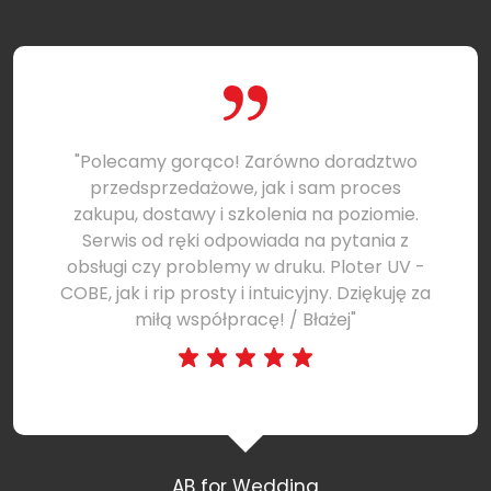
"Polecamy gorąco! Zarówno doradztwo
przedsprzedażowe, jak i sam proces
zakupu, dostawy i szkolenia na poziomie.
Serwis od ręki odpowiada na pytania z
obsługi czy problemy w druku. Ploter UV -
COBE, jak i rip prosty i intuicyjny. Dziękuję za
miłą współpracę! / Błażej"
AB for Wedding