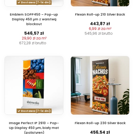
Dostawa (7-14 dni)
Emblem SOPP450 – Pop-up
Flexan Roll-up 210 Silver Back
Display 450 µm z warstwą
443,87 zł
blockout
6,99 zł za m²
546,57 zł
545,96 zł
brutto
29,90 zł za m²
672,28 zł
brutto
Dostawa (7-14 dni)
Image Perfect IP 2910 – Pop-
Flexan Roll-up 230 Silver Back
Up Display 450 µm, biały mat
456,54 zł
(polistyren)