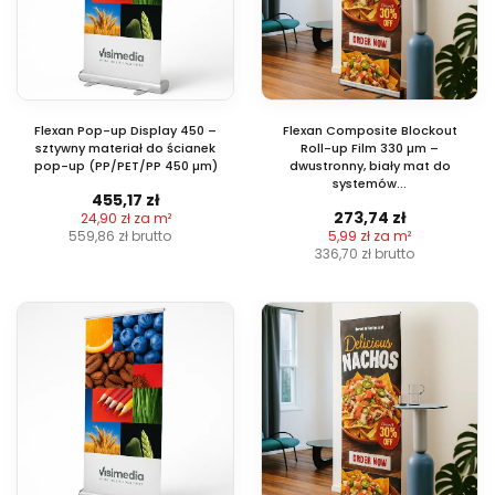
Flexan Pop-up Display 450 –
Flexan Composite Blockout
sztywny materiał do ścianek
Roll-up Film 330 µm –
pop-up (PP/PET/PP 450 µm)
dwustronny, biały mat do
systemów...
455,17 zł
273,74 zł
24,90 zł za m²
559,86 zł
brutto
5,99 zł za m²
336,70 zł
brutto