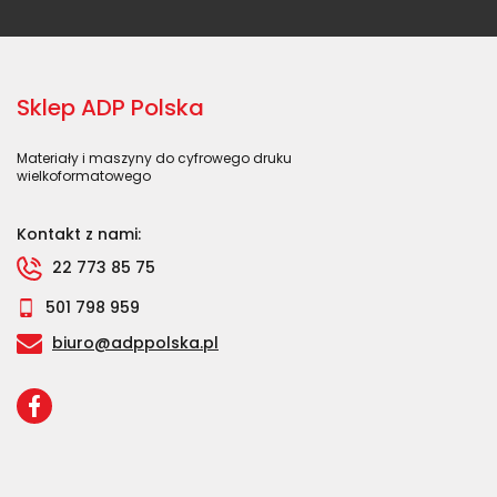
Sklep ADP Polska
Materiały i maszyny do cyfrowego druku
wielkoformatowego
Kontakt z nami:
22 773 85 75
501 798 959
biuro@adppolska.pl