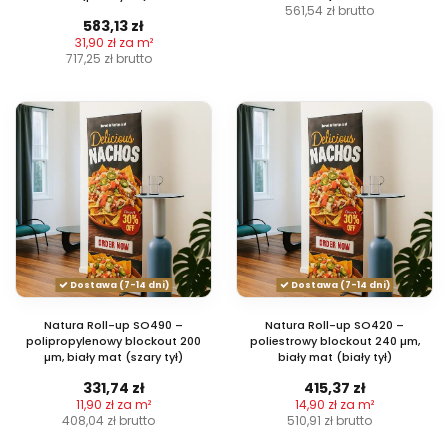
561,54 zł
brutto
583,13 zł
31,90 zł za m²
717,25 zł
brutto
Dostawa (7-14 dni)
Dostawa (7-14 dni)
Natura Roll-up SO490 –
Natura Roll-up SO420 –
polipropylenowy blockout 200
poliestrowy blockout 240 µm,
µm, biały mat (szary tył)
biały mat (biały tył)
331,74 zł
415,37 zł
11,90 zł za m²
14,90 zł za m²
408,04 zł
brutto
510,91 zł
brutto