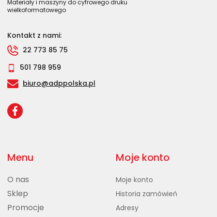
Materiały i maszyny do cyfrowego druku
wielkoformatowego
Kontakt z nami:
22 773 85 75
501 798 959
biuro@adppolska.pl
Menu
Moje konto
O nas
Moje konto
Sklep
Historia zamówień
Promocje
Adresy