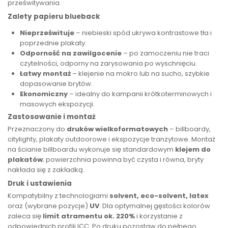
prześwitywania.
Zalety papieru blueback
Nieprześwituje
– niebieski spód ukrywa kontrastowe tła i
poprzednie plakaty.
Odporność na zawilgocenie
– po zamoczeniu nie traci
czytelności, odporny na zarysowania po wyschnięciu.
Łatwy montaż
– klejenie na mokro lub na sucho, szybkie
dopasowanie brytów.
Ekonomiczny
– idealny do kampanii krótkoterminowych i
masowych ekspozycji.
Zastosowanie i montaż
Przeznaczony do
druków wielkoformatowych
– billboardy,
citylighty, plakaty outdoorowe i ekspozycje tranzytowe. Montaż
na ścianie billboardu wykonuje się standardowym
klejem do
plakatów
; powierzchnia powinna być czysta i równa, bryty
nakłada się z zakładką.
Druk i ustawienia
Kompatybilny z technologiami
solvent, eco-solvent, latex
oraz (wybrane pozycje)
UV
. Dla optymalnej gęstości kolorów
zaleca się
limit atramentu ok. 220%
i korzystanie z
odpowiednich profili ICC. Po druku pozostaw do pełnego