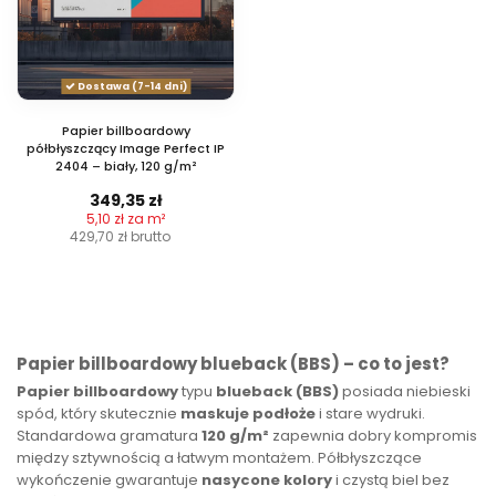
Dostawa (7-14 dni)
Papier billboardowy
półbłyszczący Image Perfect IP
2404 – biały, 120 g/m²
349,35 zł
5,10 zł za m²
429,70 zł
brutto
Papier billboardowy blueback (BBS) – co to jest?
Papier billboardowy
typu
blueback (BBS)
posiada niebieski
spód, który skutecznie
maskuje podłoże
i stare wydruki.
Standardowa gramatura
120 g/m²
zapewnia dobry kompromis
między sztywnością a łatwym montażem. Półbłyszczące
wykończenie gwarantuje
nasycone kolory
i czystą biel bez