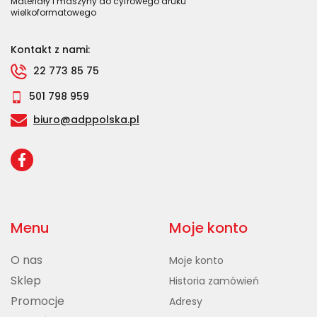
Materiały i maszyny do cyfrowego druku
wielkoformatowego
Kontakt z nami:
22 773 85 75
501 798 959
biuro@adppolska.pl
Menu
Moje konto
O nas
Moje konto
Sklep
Historia zamówień
Promocje
Adresy