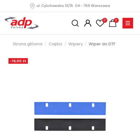
ul. Cylichowska 13/15 04 - 769 Warszawa
0
0
Strona główna
Części
Wipery
Wiper do DTF
-16,00 ZŁ