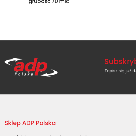
grubość 70 mic
Subskryb
Zapisz się już dz
Sklep ADP Polska