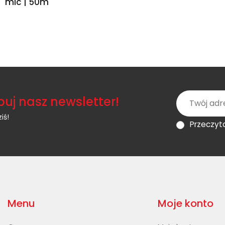
mic | 50m
uj nasz newsletter!
iś!
Przeczyt
Menu
Moje konto