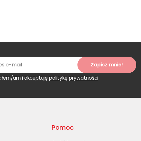
Zapisz mnie!
ałem/am i akceptuję
politykę prywatności
Pomoc