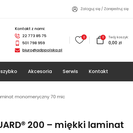
Zaloguj się
/
Zarejestruj się
Kontakt z nami:
22 773 85 75
Twój koszyk:
0
0
0,00 zł
501 798 959
biuro@adppolska.pl
szybko
Akcesoria
Serwis
Kontakt
laminat monomeryczny 70 mic
ARD® 200 – miękki laminat