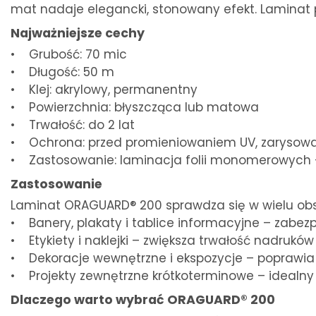
mat nadaje elegancki, stonowany efekt. Laminat 
Najważniejsze cechy
• Grubość: 70 mic
• Długość: 50 m
• Klej: akrylowy, permanentny
• Powierzchnia: błyszcząca lub matowa
• Trwałość: do 2 lat
• Ochrona: przed promieniowaniem UV, zarysowa
• Zastosowanie: laminacja folii monomerowych –
Zastosowanie
Laminat ORAGUARD® 200 sprawdza się w wielu obs
• Banery, plakaty i tablice informacyjne – zabe
• Etykiety i naklejki – zwiększa trwałość nadruków
• Dekoracje wewnętrzne i ekspozycje – poprawia
• Projekty zewnętrzne krótkoterminowe – idealny w
Dlaczego warto wybrać ORAGUARD® 200