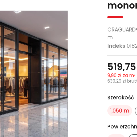
monom
ORAGUARD® 
m
Indeks
018
519,75
9,90 zł za m²
639,29 zł
brut
Szerokość
1,050 m
Powierzchn