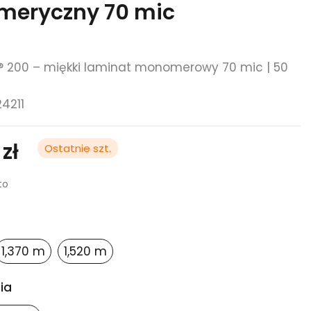
eryczny 70 mic
200 – miękki laminat monomerowy 70 mic | 50
24211
 zł
Ostatnie szt.
to
1,370 m
1,520 m
ia