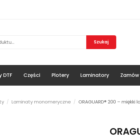
Szukaj
y DTF
Części
Plotery
Laminatory
Zamów 
ty
Laminaty monomeryczne
ORAGUARD® 200 – miękki 
ORAGU