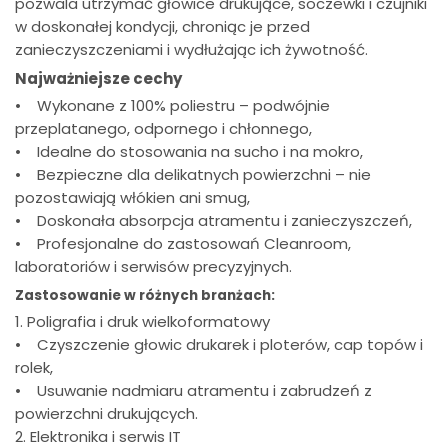
pozwala utrzymać głowice drukujące, soczewki i czujniki
w doskonałej kondycji, chroniąc je przed
zanieczyszczeniami i wydłużając ich żywotność.
Najważniejsze cechy
• Wykonane z 100% poliestru – podwójnie
przeplatanego, odpornego i chłonnego,
• Idealne do stosowania na sucho i na mokro,
• Bezpieczne dla delikatnych powierzchni – nie
pozostawiają włókien ani smug,
• Doskonała absorpcja atramentu i zanieczyszczeń,
• Profesjonalne do zastosowań Cleanroom,
laboratoriów i serwisów precyzyjnych.
Zastosowanie w różnych branżach:
1️. Poligrafia i druk wielkoformatowy
• Czyszczenie głowic drukarek i ploterów, cap topów i
rolek,
• Usuwanie nadmiaru atramentu i zabrudzeń z
powierzchni drukujących.
2️. Elektronika i serwis IT