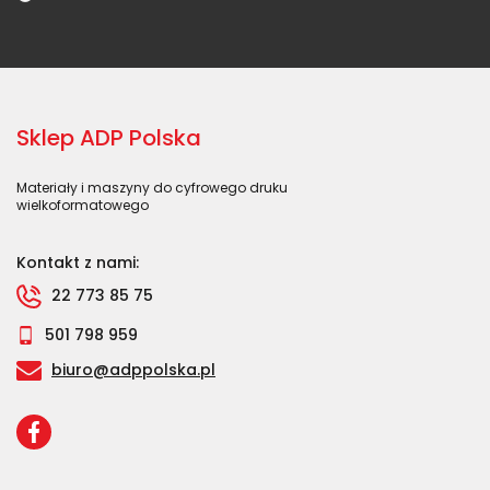
Sklep ADP Polska
Materiały i maszyny do cyfrowego druku
wielkoformatowego
Kontakt z nami:
22 773 85 75
501 798 959
biuro@adppolska.pl