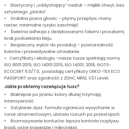
• Elastyczny i „oddychający” nadruk – miękki chwyt, bez
sztywnego „placka”.
• Stabilna praca głowic – płynny przepływ, równy
raster, minimalne ryzyko zaschnięć.
• Świetna adhezja z dedykowanymi foliami i proszkami;
brak podciekania kleju.
• Bezpieczny wybór do produkcji – powtarzalność
kolorów i przewidywalne utrwalanie.
• Certyfikaty i ekologia –nasze tusze spełniają normy
ISO 9001:2015, ISO 14001:2015, ISO 14001: 2018, GOTS-
ECOCERT 6.0/7.0, posiadają certyfikaty OEKO-TEX ECO
PASSPORT oraz zgodność z ZDHC MRSL V3.1 Level.
Jakie problemy rozwiązuje tusz?
• Blaknięcie po praniu: kolory dłużej trzymają
intensywność.
• Zatykanie dysz: formuła ogranicza wysychanie w
torze atramentowym, ułatwia rozruch po przestojach.
• Rozmazywanie konturów: lepsza kontrola rozpływu
kropli, ostre krawędzie i mikrotekst.