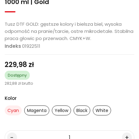
1000 ml | Gold
Tusz DTF GOLD: gęstsze kolory i bielsza biel, wysoka
odporność na pranie/tarcie, ostre mikrodetale. Stabilna
praca głowic po przerwach. CMYK+W.
Indeks
01922511
229,98 zł
Dostępny
282,88 zł
brutto
Kolor
Cyan
Magenta
Yellow
Black
White