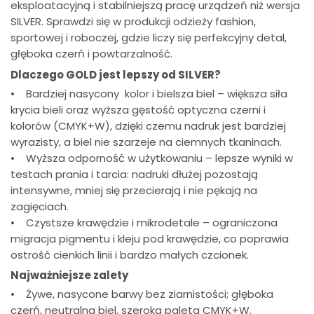
eksploatacyjną i stabilniejszą pracę urządzeń niż wersja
SILVER. Sprawdzi się w produkcji odzieży fashion,
sportowej i roboczej, gdzie liczy się perfekcyjny detal,
głęboka czerń i powtarzalność.
Dlaczego GOLD jest lepszy od SILVER?
• Bardziej nasycony kolor i bielsza biel – większa siła
krycia bieli oraz wyższa gęstość optyczna czerni i
kolorów (CMYK+W), dzięki czemu nadruk jest bardziej
wyrazisty, a biel nie szarzeje na ciemnych tkaninach.
• Wyższa odporność w użytkowaniu – lepsze wyniki w
testach prania i tarcia: nadruki dłużej pozostają
intensywne, mniej się przecierają i nie pękają na
zagięciach.
• Czystsze krawędzie i mikrodetale – ograniczona
migracja pigmentu i kleju pod krawędzie, co poprawia
ostrość cienkich linii i bardzo małych czcionek.
Najważniejsze zalety
• Żywe, nasycone barwy bez ziarnistości; głęboka
czerń, neutralna biel, szeroka paleta CMYK+W.