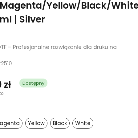
Magenta/Yellow/Black/Whit
ml | Silver
TF – Profesjonalne rozwiązanie dla druku na
22510
 zł
Dostępny
to
agenta
Yellow
Black
White