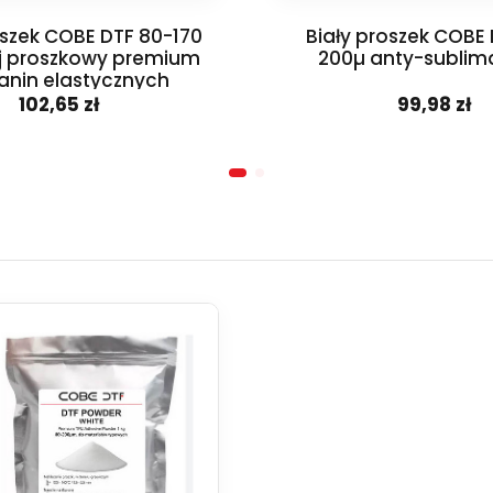
oszek COBE DTF 80-170
Biały proszek COBE
ej proszkowy premium
200µ anty-sublim
anin elastycznych
102,65 zł
99,98 zł