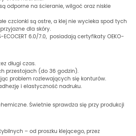
ą odporne na ścieranie, wilgoć oraz niskie
e czcionki są ostre, a klej nie wycieka spod tych
przyjazne dla skóry.
OTS-ECOCERT 6.0/7.0, posiadają certyfikaty OEKO-
ez długi czas.
h przestojach (do 36 godzin).
ując problem rozlewających się konturów.
dhezję i elastyczność nadruku.
chemiczne. Świetnie sprawdza się przy produkcji
bilnych – od proszku klejącego, przez