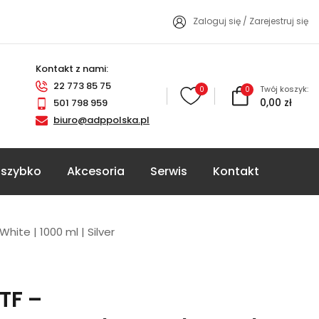
Zaloguj się
/
Zarejestruj się
Kontakt z nami:
22 773 85 75
Twój koszyk:
0
0
0,00 zł
501 798 959
biuro@adppolska.pl
szybko
Akcesoria
Serwis
Kontakt
ite | 1000 ml | Silver
TF –