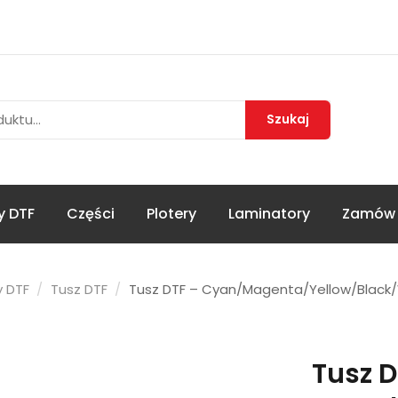
Szukaj
y DTF
Części
Plotery
Laminatory
Zamów 
y DTF
Tusz DTF
Tusz DTF – Cyan/Magenta/Yellow/Black/Wh
Tusz D