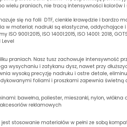
wielu praniach, nie tracą intensywności kolorów i s
zuje się na folii DTF, cienkie krawędzie i bardzo mał
a w materiał; nadruki są elastyczne, oddychające i 
rmy ISO 9001:2015, ISO 14001:2015, ISO 14001: 2018, G
 Level
kilku praniach. Nasz tusz zachowuje intensywność prz
ga wysychaniu i zatykanu dysz, nawet przy dłuższyc
nia wysoką precyzję nadruku i ostre detale, elimin
edykowanymi foliami i proszkami zapewnia świetną a
inami: bawełna, poliester, mieszanki, nylon, włókna 
raz akcesoriów reklamowych
jest stosowanie materiałów w pełni ze sobą kompaty