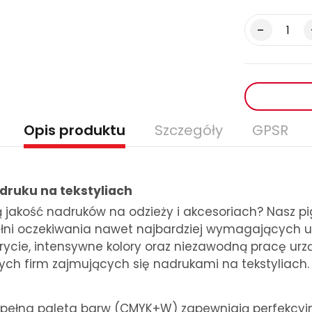
Opis produktu
Szczegóły
GPSR
druku na tekstyliach
 jakość nadruków na odzieży i akcesoriach? Nasz 
ełni oczekiwania nawet najbardziej wymagających u
ycie, intensywne kolory oraz niezawodną pracę urzą
ych firm zajmujących się nadrukami na tekstyliach.
l i pełna paleta barw (CMYK+W) zapewniają perfekcyj