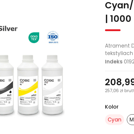
Cyan/
| 1000 
Atrament D
tekstyliach
Indeks
019
208,99
257,06 zł
brut
Kolor
Cyan
M