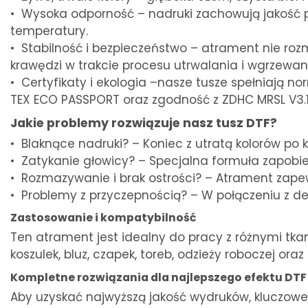
• Wysoka odporność – nadruki zachowują jakość po 
temperatury.
• Stabilność i bezpieczeństwo – atrament nie rozma
krawędzi w trakcie procesu utrwalania i wgrzewani
• Certyfikaty i ekologia –nasze tusze spełniają no
TEX ECO PASSPORT oraz zgodność z ZDHC MRSL V3.1
Jakie problemy rozwiązuje nasz tusz DTF?
• Blaknące nadruki? – Koniec z utratą kolorów po 
• Zatykanie głowicy? – Specjalna formuła zapobie
• Rozmazywanie i brak ostrości? – Atrament zapew
• Problemy z przyczepnością? – W połączeniu z d
Zastosowanie i kompatybilność
Ten atrament jest idealny do pracy z różnymi tkan
koszulek, bluz, czapek, toreb, odzieży roboczej o
Kompletne rozwiązania dla najlepszego efektu DTF
Aby uzyskać najwyższą jakość wydruków, kluczowe 