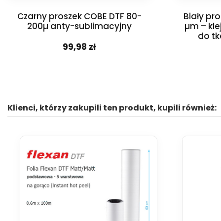
Czarny proszek COBE DTF 80-
Biały pr
200µ anty-sublimacyjny
µm – kl
do tk
99,98 zł
Klienci, którzy zakupili ten produkt, kupili również: