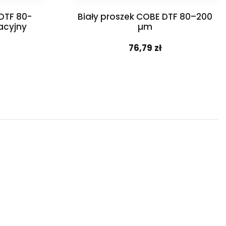
 DTF 80-
Biały proszek COBE DTF 80–200
acyjny
µm
76,79 zł