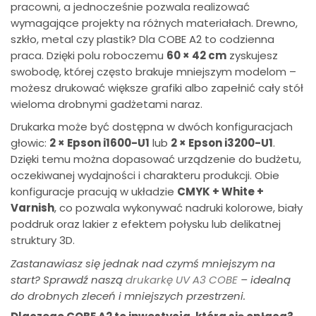
pracowni, a jednocześnie pozwala realizować
wymagające projekty na różnych materiałach. Drewno,
szkło, metal czy plastik? Dla COBE A2 to codzienna
praca. Dzięki polu roboczemu
60 × 42 cm
zyskujesz
swobodę, której często brakuje mniejszym modelom –
możesz drukować większe grafiki albo zapełnić cały stół
wieloma drobnymi gadżetami naraz.
Drukarka może być dostępna w dwóch konfiguracjach
głowic:
2 × Epson i1600-U1
lub
2 × Epson i3200-U1
.
Dzięki temu można dopasować urządzenie do budżetu,
oczekiwanej wydajności i charakteru produkcji. Obie
konfiguracje pracują w układzie
CMYK + White +
Varnish
, co pozwala wykonywać nadruki kolorowe, biały
poddruk oraz lakier z efektem połysku lub delikatnej
struktury 3D.
Zastanawiasz się jednak nad czymś mniejszym na
start? Sprawdź naszą
drukarkę UV A3 COBE
– idealną
do drobnych zleceń i mniejszych przestrzeni.