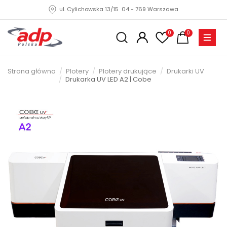
ul. Cylichowska 13/15 04 - 769 Warszawa
0
0
Strona główna
Plotery
Plotery drukujące
Drukarki UV
Drukarka UV LED A2 | Cobe