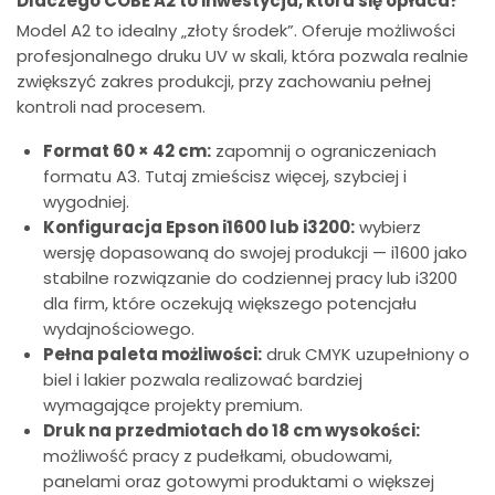
Dlaczego COBE A2 to inwestycja, która się opłaca?
Model A2 to idealny „złoty środek”. Oferuje możliwości
profesjonalnego druku UV w skali, która pozwala realnie
zwiększyć zakres produkcji, przy zachowaniu pełnej
kontroli nad procesem.
Format 60 × 42 cm:
zapomnij o ograniczeniach
formatu A3. Tutaj zmieścisz więcej, szybciej i
wygodniej.
Konfiguracja Epson i1600 lub i3200:
wybierz
wersję dopasowaną do swojej produkcji — i1600 jako
stabilne rozwiązanie do codziennej pracy lub i3200
dla firm, które oczekują większego potencjału
wydajnościowego.
Pełna paleta możliwości:
druk CMYK uzupełniony o
biel i lakier pozwala realizować bardziej
wymagające projekty premium.
Druk na przedmiotach do 18 cm wysokości:
możliwość pracy z pudełkami, obudowami,
panelami oraz gotowymi produktami o większej