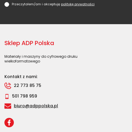
Przeczytałem/am i akceptuję
politykę prywatności
Sklep ADP Polska
Materiały i maszyny do cyfrowego druku
wielkoformatowego
Kontakt z nami:
22 773 85 75
501 798 959
biuro@adppolska.pl