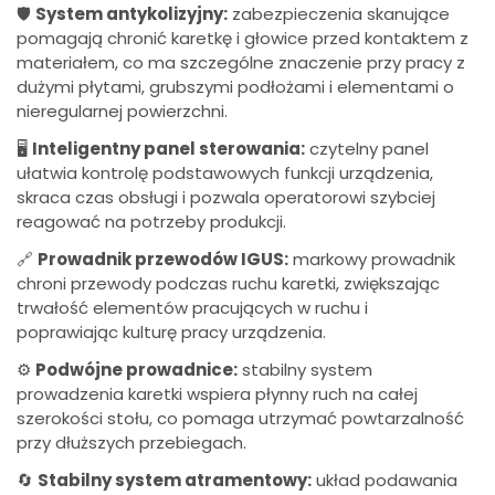
🛡️
System antykolizyjny:
zabezpieczenia skanujące
pomagają chronić karetkę i głowice przed kontaktem z
materiałem, co ma szczególne znaczenie przy pracy z
dużymi płytami, grubszymi podłożami i elementami o
nieregularnej powierzchni.
🖥️
Inteligentny panel sterowania:
czytelny panel
ułatwia kontrolę podstawowych funkcji urządzenia,
skraca czas obsługi i pozwala operatorowi szybciej
reagować na potrzeby produkcji.
🔗
Prowadnik przewodów IGUS:
markowy prowadnik
chroni przewody podczas ruchu karetki, zwiększając
trwałość elementów pracujących w ruchu i
poprawiając kulturę pracy urządzenia.
⚙️
Podwójne prowadnice:
stabilny system
prowadzenia karetki wspiera płynny ruch na całej
szerokości stołu, co pomaga utrzymać powtarzalność
przy dłuższych przebiegach.
🔄
Stabilny system atramentowy:
układ podawania