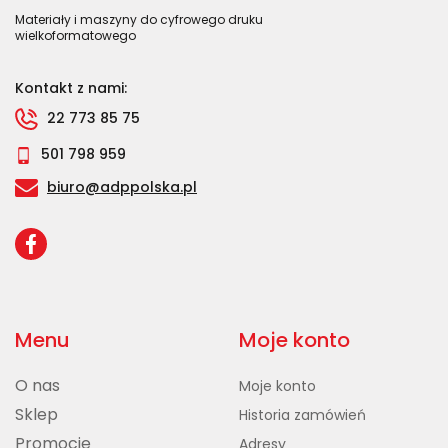
Materiały i maszyny do cyfrowego druku
wielkoformatowego
Kontakt z nami:
22 773 85 75
501 798 959
biuro@adppolska.pl
Menu
Moje konto
O nas
Moje konto
Sklep
Historia zamówień
Promocje
Adresy