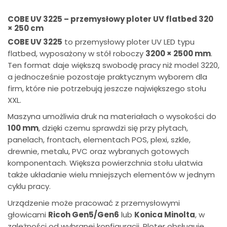
COBE UV 3225 – przemysłowy ploter UV flatbed 320
× 250 cm
COBE UV 3225
to przemysłowy ploter UV LED typu
flatbed, wyposażony w stół roboczy
3200 × 2500 mm
.
Ten format daje większą swobodę pracy niż model 3220,
a jednocześnie pozostaje praktycznym wyborem dla
firm, które nie potrzebują jeszcze największego stołu
XXL.
Maszyna umożliwia druk na materiałach o wysokości do
100 mm
, dzięki czemu sprawdzi się przy płytach,
panelach, frontach, elementach POS, plexi, szkle,
drewnie, metalu, PVC oraz wybranych gotowych
komponentach. Większa powierzchnia stołu ułatwia
także układanie wielu mniejszych elementów w jednym
cyklu pracy.
Urządzenie może pracować z przemysłowymi
głowicami
Ricoh Gen5/Gen6
lub
Konica Minolta
, w
zależności od wybranej konfiguracji. Ploter obsługuje