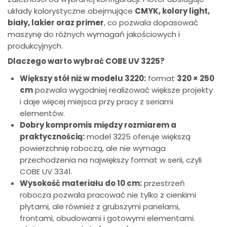
układy kolorystyczne obejmujące
CMYK, kolory light,
biały, lakier oraz primer
, co pozwala dopasować
maszynę do różnych wymagań jakościowych i
produkcyjnych.
Dlaczego warto wybrać COBE UV 3225?
Większy stół niż w modelu 3220:
format
320 × 250
cm
pozwala wygodniej realizować większe projekty
i daje więcej miejsca przy pracy z seriami
elementów.
Dobry kompromis między rozmiarem a
praktycznością:
model 3225 oferuje większą
powierzchnię roboczą, ale nie wymaga
przechodzenia na największy format w serii, czyli
COBE UV 3341.
Wysokość materiału do 10 cm:
przestrzeń
robocza pozwala pracować nie tylko z cienkimi
płytami, ale również z grubszymi panelami,
frontami, obudowami i gotowymi elementami.