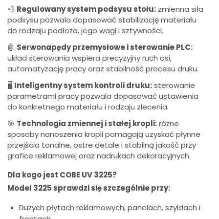
💨
Regulowany system podsysu stołu:
zmienna siła
podsysu pozwala dopasować stabilizację materiału
do rodzaju podłoża, jego wagi i sztywności.
🤖
Serwonapędy przemysłowe i sterowanie PLC:
układ sterowania wspiera precyzyjny ruch osi,
automatyzację pracy oraz stabilność procesu druku.
🖥️
Inteligentny system kontroli druku:
sterowanie
parametrami pracy pozwala dopasować ustawienia
do konkretnego materiału i rodzaju zlecenia.
🎯
Technologia zmiennej i stałej kropli:
różne
sposoby nanoszenia kropli pomagają uzyskać płynne
przejścia tonalne, ostre detale i stabilną jakość przy
grafice reklamowej oraz nadrukach dekoracyjnych.
Dla kogo jest COBE UV 3225?
Model 3225 sprawdzi się szczególnie przy:
Dużych płytach reklamowych, panelach, szyldach i
frontach,