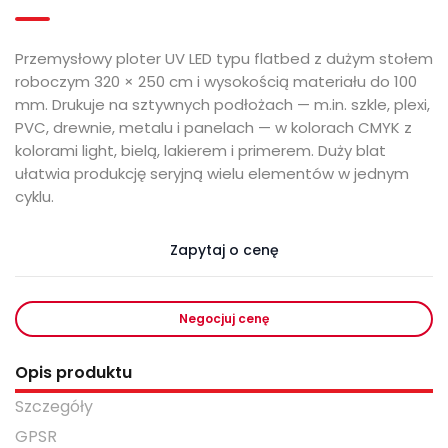
Przemysłowy ploter UV LED typu flatbed z dużym stołem
roboczym 320 × 250 cm i wysokością materiału do 100
mm. Drukuje na sztywnych podłożach — m.in. szkle, plexi,
PVC, drewnie, metalu i panelach — w kolorach CMYK z
kolorami light, bielą, lakierem i primerem. Duży blat
ułatwia produkcję seryjną wielu elementów w jednym
cyklu.
Zapytaj o cenę
Negocjuj cenę
Opis produktu
Szczegóły
GPSR