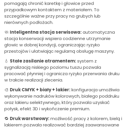
pomagają chronić karetkę i głowice przed
przypadkowym kontaktem z materiałem. To
szczególnie ważne przy pracy na grubych lub
nierównych podłożach.
🧼
Inteligentna stacja serwisowa:
automatyczna
stacja konserwacji wspiera codzienne utrzymanie
głowic w dobrej kondycji, ograniczając ryzyko
przestojów i ułatwiając regularną obsługę maszyny.
💧
Stałe zasilanie atramentem:
system z
sygnalizacją niskiego poziomu tuszu pozwala
pracować płynniej i ogranicza ryzyko przerwania druku
w trakcie realizacji zlecenia.
🎨
Druk CMYK + biały + lakier:
konfiguracja umożliwia
wykonywanie nadruków kolorowych, białego poddruku
oraz lakieru selektywnego, który pozwala uzyskać
połysk, efekt 3D i wykończenie premium.
🔁
Druk warstwowy:
możliwość pracy z kolorem, bielą i
lakierem pozwala realizować bardziej zaawansowane