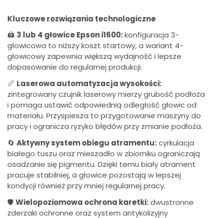
Kluczowe rozwiązania technologiczne
🖨️
3 lub 4 głowice Epson i1600:
konfiguracja 3-
głowicowa to niższy koszt startowy, a wariant 4-
głowicowy zapewnia większą wydajność i lepsze
dopasowanie do regularnej produkcji.
📏
Laserowa automatyzacja wysokości:
zintegrowany czujnik laserowy mierzy grubość podłoża
i pomaga ustawić odpowiednią odległość głowic od
materiału. Przyspiesza to przygotowanie maszyny do
pracy i ogranicza ryzyko błędów przy zmianie podłoża.
🔄
Aktywny system obiegu atramentu:
cyrkulacja
białego tuszu oraz mieszadło w zbiorniku ograniczają
osadzanie się pigmentu. Dzięki temu biały atrament
pracuje stabilniej, a głowice pozostają w lepszej
kondycji również przy mniej regularnej pracy.
🛡️
Wielopoziomowa ochrona karetki:
dwustronne
zderzaki ochronne oraz system antykolizyjny