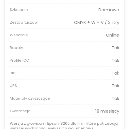
Darmowe
Szkolenie
CMYK + W + V / 3 litry
Zestaw tuszów
Online
Wsparcie
Tak
Rabaty
Tak
Profile ICC
Tak
RIP
Tak
UPS
Tak
Materiały czyszczące
18 miesięcy
Gwarancja
Wersja z głowicami Epson i3200 dla firm, które potrzebują
wyższej wydajności, większych wolumenów i