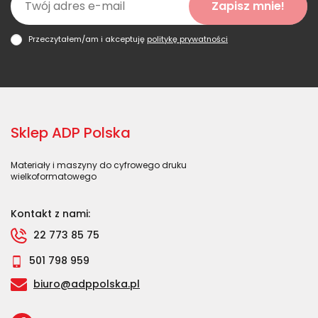
Zapisz mnie!
Przeczytałem/am i akceptuję
politykę prywatności
Sklep ADP Polska
Materiały i maszyny do cyfrowego druku
wielkoformatowego
Kontakt z nami:
22 773 85 75
501 798 959
biuro@adppolska.pl