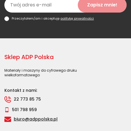
Zapisz mnie!
Przeczytałem/am i akceptuję
politykę prywatności
Sklep ADP Polska
Materiały i maszyny do cyfrowego druku
wielkoformatowego
Kontakt z nami:
22 773 85 75
501 798 959
biuro@adppolska.pl